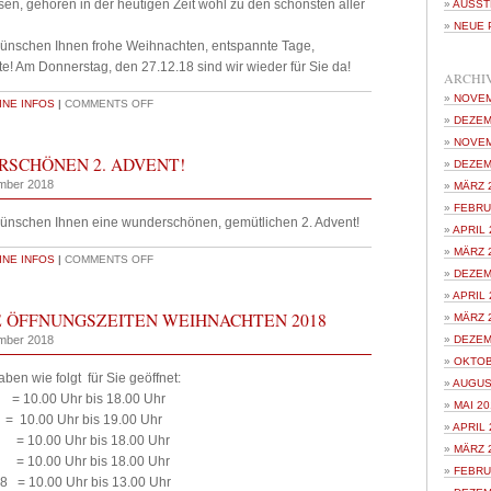
sen, gehören in der heutigen Zeit wohl zu den schönsten aller
AUSST
NEUE 
wünschen Ihnen frohe Weihnachten, entspannte Tage,
! Am Donnerstag, den 27.12.18 sind wir wieder für Sie da!
ARCHI
NOVEM
NE INFOS
|
COMMENTS OFF
DEZEM
NOVEM
RSCHÖNEN 2. ADVENT!
DEZEM
mber 2018
MÄRZ 
FEBRU
wünschen Ihnen eine wunderschönen, gemütlichen 2. Advent!
APRIL 
MÄRZ 
NE INFOS
|
COMMENTS OFF
DEZEM
APRIL 
 ÖFFNUNGSZEITEN WEIHNACHTEN 2018
MÄRZ 
mber 2018
DEZEM
OKTOB
ben wie folgt für Sie geöffnet:
AUGUS
 10.00 Uhr bis 18.00 Uhr
MAI 20
 = 10.00 Uhr bis 19.00 Uhr
APRIL 
= 10.00 Uhr bis 18.00 Uhr
MÄRZ 
= 10.00 Uhr bis 18.00 Uhr
FEBRU
8 = 10.00 Uhr bis 13.00 Uhr