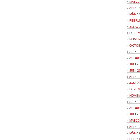
MAI 20
APRIL 
MÄRZ 
FEBRU
JANUA
DEZEM
NOVEM
OKTOB
SEPTE
AUGUS
JULI 2
JUNI 2
APRIL 
JANUA
DEZEM
NOVEM
SEPTE
AUGUS
JULI 2
MAI 20
APRIL 
MÄRZ 
FEBRU