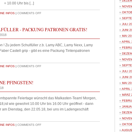
DEZEM
= 10.00 Uhr bis [...]
NOVEM
OKTOB
NE INFOS
|
COMMENTS OFF
SEPTE
JULI 2
FÜLLER - PACKUNG PATRONEN GRATIS!
JUNI 2
 2018
MAI 20
APRIL 
n ! Zu jedem Schulfüller z.b. Lamy ABC, Lamy Nexx, Lamy
FEBRU
, Faber Castell grip - gibt es eine Packung Tintenpatronen
DEZEM
NOVEM
SEPTE
NE INFOS
|
COMMENTS OFF
JULI 2
JUNI 2
E PFINGSTEN!
MAI 20
018
APRIL 
MÄRZ 
 entspannte Feiertage wünscht das Malkasten-Team! Morgen,
FEBRU
8,ist wie gewohnt 10.00 Uhr bis 16.00 Uhr geöffnet - dann
JANUA
er am Dienstag, den 22.05.18, bei uns im Ladengeschäft
DEZEM
NOVEM
OKTOB
NE INFOS
|
COMMENTS OFF
AUGUS