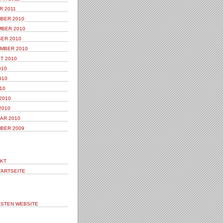
R 2011
BER 2010
BER 2010
ER 2010
MBER 2010
T 2010
010
010
10
2010
2010
AR 2010
BER 2009
KT
TARTSEITE
STEN WEBSITE