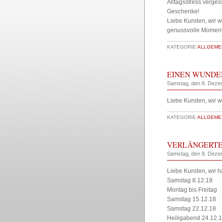
Alltagsstress verges
Geschenke!
Liebe Kunden, wir 
genussvolle Momente
KATEGORIE
ALLGEMEI
EINEN WUNDE
Samstag, den 8. Deze
Liebe Kunden, wir 
KATEGORIE
ALLGEMEI
VERLÄNGERTE
Samstag, den 8. Deze
Liebe Kunden, wir ha
Samstag 8.12.18 =
Montag bis Freitag
Samstag 15.12.18 
Samstag 22.12.18 
Heiligabend 24.12.1