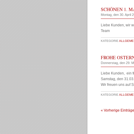
SCHÖNEN 1. M
Montag, den 30. April 
Liebe Kunden, wir w
Team
KATEGORIE
ALLGEMEI
FROHE OSTERN
Donnerstag, den 29. 
Liebe Kunden, ein f
Samstag, den 31.03.
Wir freuen uns auf S
KATEGORIE
ALLGEMEI
« Vorherige Einträg