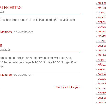
JULI 2
AI-FEIERTAG!
MAI 20
2018
APRIL 
MÄRZ 
ünschen Ihnen einen tollen 1.-Mai Feiertag! Das Malkasten-
FEBRU
JANUA
DEZEM
NE INFOS
|
COMMENTS OFF
NOVEM
SEPTE
!
JULI 2
März 2018
JUNI 2
MAI 20
rohes und glückliches Osterfest wünschen wir Ihnen! Am
APRIL 
18 haben wir ganz regulär 10.00 Uhr bis 16.00 Uhr geöffnet!
MÄRZ 
ie!
FEBRU
JANUA
NE INFOS
|
COMMENTS OFF
DEZEM
NOVEM
e
Nächste Einträge »
OKTOB
SEPTE
JULI 2
JUNI 2