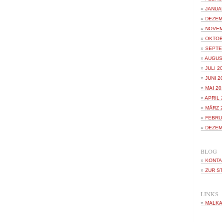
JANUA
DEZEM
NOVEM
OKTOB
SEPTE
AUGUS
JULI 2
JUNI 2
MAI 20
APRIL 
MÄRZ 
FEBRU
DEZEM
BLOG
KONTA
ZUR S
LINKS
MALKA