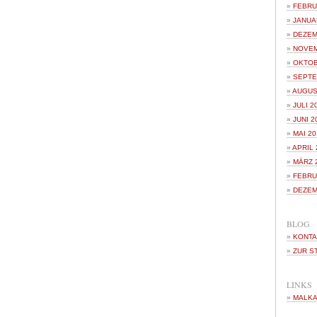
FEBRU
JANUA
DEZEM
NOVEM
OKTOB
SEPTE
AUGUS
JULI 2
JUNI 2
MAI 20
APRIL 
MÄRZ 
FEBRU
DEZEM
BLOG
KONTA
ZUR S
LINKS
MALKA