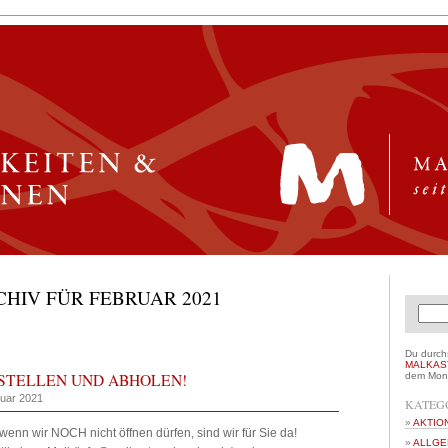
HIV FÜR FEBRUAR 2021
Du durch
MALKAS
ESTELLEN UND ABHOLEN!
dem Mona
ruar 2021
KATEG
AKTIO
enn wir NOCH nicht öffnen dürfen, sind wir für Sie da!
ALLGE