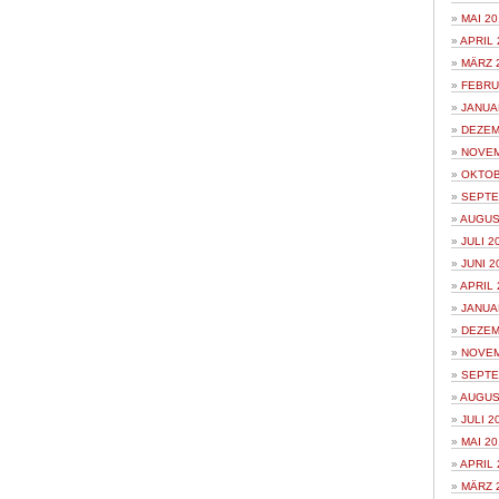
MAI 20
APRIL 
MÄRZ 
FEBRU
JANUA
DEZEM
NOVEM
OKTOB
SEPTE
AUGUS
JULI 2
JUNI 2
APRIL 
JANUA
DEZEM
NOVEM
SEPTE
AUGUS
JULI 2
MAI 20
APRIL 
MÄRZ 