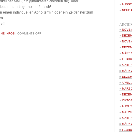
Artikel per Mail (info@malkasten-dresden.de) oder
AUSST
 beraten auch gerne telefonisch!
NEUE 
 einen individuellen Abholtermin oder ein Zeitfenster zum
en.
e!!
ARCHI
NOVEM
NE INFOS
|
COMMENTS OFF
DEZEM
NOVEM
DEZEM
MÄRZ 
FEBRU
APRIL 
MÄRZ 
DEZEM
APRIL 
MÄRZ 
DEZEM
OKTOB
AUGUS
MAI 20
APRIL 
MÄRZ 
FEBRU