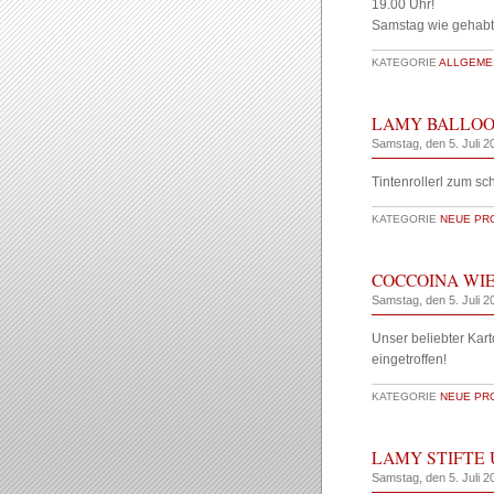
19.00 Uhr!
Samstag wie gehabt
KATEGORIE
ALLGEMEI
LAMY BALLOO
Samstag, den 5. Juli 2
Tintenrollerl zum sc
KATEGORIE
NEUE PR
COCCOINA WIE
Samstag, den 5. Juli 2
Unser beliebter Kart
eingetroffen!
KATEGORIE
NEUE PR
LAMY STIFTE 
Samstag, den 5. Juli 2