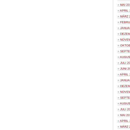
MAI 20
APRIL 
MÄRZ 
FEBRU
JANUA
DEZEM
NOVEM
OKTOB
SEPTE
AUGUS
JULI 2
JUNI 2
APRIL 
JANUA
DEZEM
NOVEM
SEPTE
AUGUS
JULI 2
MAI 20
APRIL 
MÄRZ 