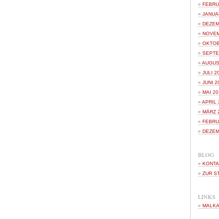
FEBRU
JANUA
DEZEM
NOVEM
OKTOB
SEPTE
AUGUS
JULI 2
JUNI 2
MAI 20
APRIL 
MÄRZ 
FEBRU
DEZEM
BLOG
KONTA
ZUR S
LINKS
MALKA