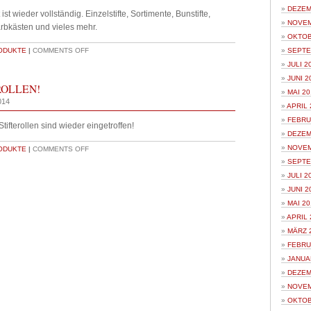
DEZEM
t wieder vollständig. Einzelstifte, Sortimente, Bunstifte,
NOVEM
bkästen und vieles mehr.
OKTOB
ODUKTE
|
COMMENTS OFF
SEPTE
JULI 2
JUNI 2
ROLLEN!
MAI 20
014
APRIL 
FEBRU
tifterollen sind wieder eingetroffen!
DEZEM
NOVEM
ODUKTE
|
COMMENTS OFF
SEPTE
JULI 2
JUNI 2
MAI 20
APRIL 
MÄRZ 
FEBRU
JANUA
DEZEM
NOVEM
OKTOB