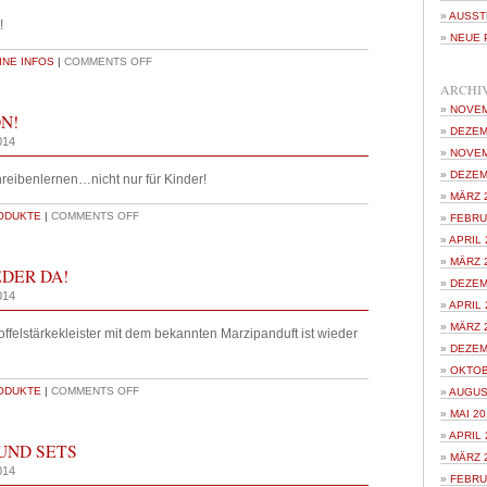
AUSST
!
NEUE 
NE INFOS
|
COMMENTS OFF
ARCHI
NOVEM
N!
DEZEM
014
NOVEM
DEZEM
hreibenlernen…nicht nur für Kinder!
MÄRZ 
ODUKTE
|
COMMENTS OFF
FEBRU
APRIL 
MÄRZ 
DER DA!
DEZEM
014
APRIL 
MÄRZ 
offelstärkekleister mit dem bekannten Marzipanduft ist wieder
DEZEM
OKTOB
ODUKTE
|
COMMENTS OFF
AUGUS
MAI 20
APRIL 
UND SETS
MÄRZ 
014
FEBRU