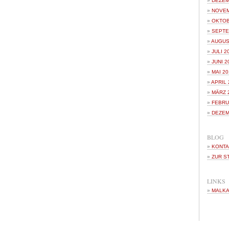
DEZEM
NOVEM
OKTOB
SEPTE
AUGUS
JULI 2
JUNI 2
MAI 20
APRIL 
MÄRZ 
FEBRU
DEZEM
BLOG
KONTA
ZUR S
LINKS
MALKA