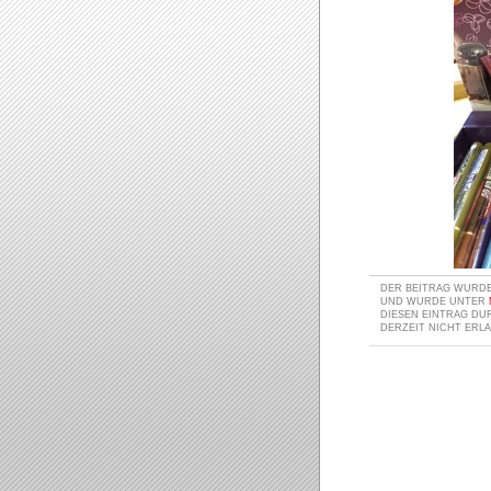
DER BEITRAG WURDE 
UND WURDE UNTER
DIESEN EINTRAG D
DERZEIT NICHT ERLA