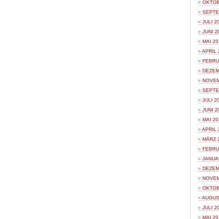
OKTOB
SEPTE
JULI 2
JUNI 2
MAI 20
APRIL 
FEBRU
DEZEM
NOVEM
SEPTE
JULI 2
JUNI 2
MAI 20
APRIL 
MÄRZ 
FEBRU
JANUA
DEZEM
NOVEM
OKTOB
AUGUS
JULI 2
MAI 20