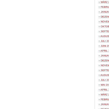
MÄRZ 
FEBRU
JANUA
DEZEM
NOVEM
OKTOB
SEPTE
AUGUS
JULI 2
JUNI 2
APRIL 
JANUA
DEZEM
NOVEM
SEPTE
AUGUS
JULI 2
MAI 20
APRIL 
MÄRZ 
FEBRU
JANUA