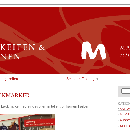
nungszeiten
Schönen Feiertag!
»
ACKMARKER
KATEG
Lackmarker neu eingetroffen in tollen, brillianten Farben!
AKTIO
ALLGE
AUSST
NEUE 