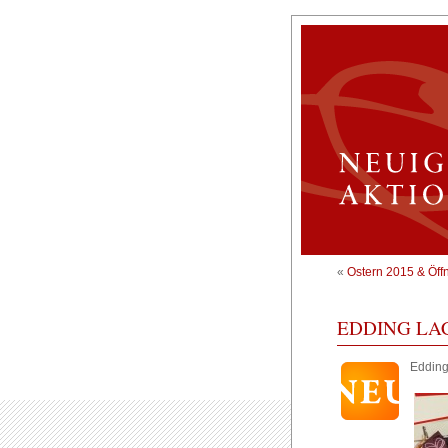
«
Ostern 2015 & Öff
EDDING L
Edding 