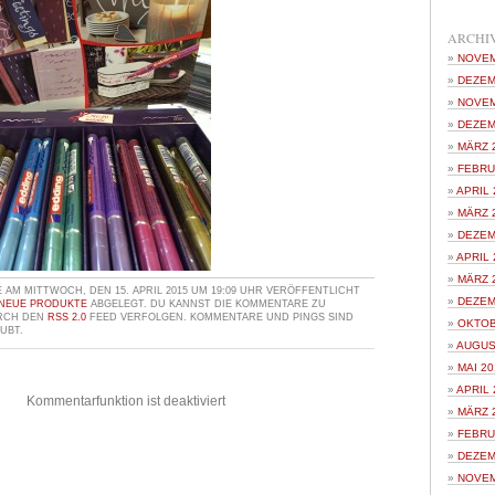
ARCHI
NOVEM
DEZEM
NOVEM
DEZEM
MÄRZ 
FEBRU
APRIL 
MÄRZ 
DEZEM
APRIL 
MÄRZ 
AM MITTWOCH, DEN 15. APRIL 2015 UM 19:09 UHR VERÖFFENTLICHT
DEZEM
NEUE PRODUKTE
ABGELEGT. DU KANNST DIE KOMMENTARE ZU
URCH DEN
RSS 2.0
FEED VERFOLGEN. KOMMENTARE UND PINGS SIND
OKTOB
UBT.
AUGUS
MAI 20
APRIL 
Kommentarfunktion ist deaktiviert
MÄRZ 
FEBRU
DEZEM
NOVEM