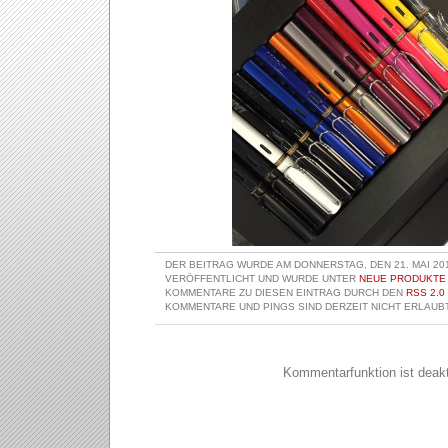
DER BEITRAG WURDE AM DONNERSTAG, DEN 21. MAI 201
VERÖFFENTLICHT UND WURDE UNTER
NEUE PRODUKTE
KOMMENTARE ZU DIESEN EINTRAG DURCH DEN
RSS 2.0
KOMMENTARE UND PINGS SIND DERZEIT NICHT ERLAUBT
Kommentarfunktion ist deakti