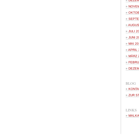
DEZEM
NOVEM
OKTOB
SEPTE
AUGUS
JULI 2
JUNI 2
MAI 20
APRIL 
MÄRZ 
FEBRU
DEZEM
BLOG
KONTA
ZUR S
LINKS
MALKA