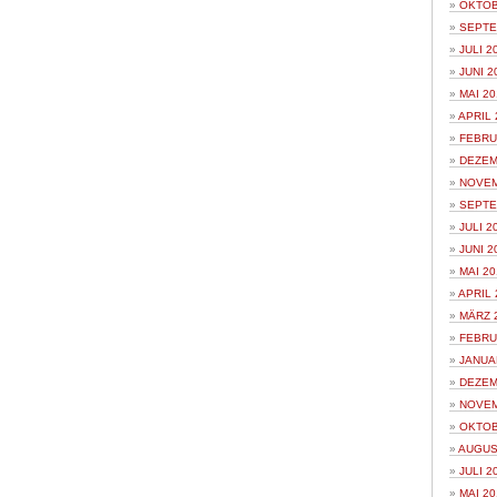
OKTOB
SEPTE
JULI 2
JUNI 2
MAI 20
APRIL 
FEBRU
DEZEM
NOVEM
SEPTE
JULI 2
JUNI 2
MAI 20
APRIL 
MÄRZ 
FEBRU
JANUA
DEZEM
NOVEM
OKTOB
AUGUS
JULI 2
MAI 20