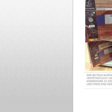
DER BEITRAG WURDE 
VERÖFFENTLICHT U
KOMMENTARE ZU DI
UND PINGS SIND DER