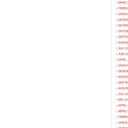
MÄRZ 
FEBRU
JANUA
DEZEM
NOVEM
OKTOB
SEPTE
AUGUS
JULI 2
JUNI 2
APRIL 
JANUA
DEZEM
NOVEM
SEPTE
AUGUS
JULI 2
MAI 20
APRIL 
MÄRZ 
FEBRU
JANUA