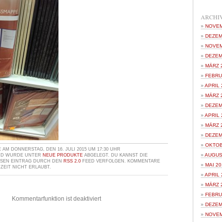
ARCHI
NOVEM
DEZEM
NOVEM
DEZEM
MÄRZ 
FEBRU
APRIL 
MÄRZ 
DEZEM
APRIL 
MÄRZ 
DEZEM
OKTOB
AM DONNERSTAG, DEN 16. JULI 2015 UM 17:30 UHR
AUGUS
ND WURDE UNTER
NEUE PRODUKTE
ABGELEGT. DU KANNST DIE
ESEN EINTRAG DURCH DEN
RSS 2.0
FEED VERFOLGEN. KOMMENTARE
MAI 20
ZEIT NICHT ERLAUBT.
APRIL 
MÄRZ 
FEBRU
Kommentarfunktion ist deaktiviert
DEZEM
NOVEM