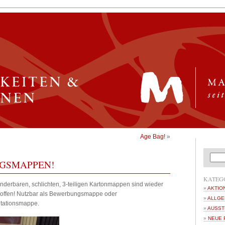
Age Bag!
»
GSMAPPEN!
KATEG
nderbaren, schlichten, 3-teiligen Kartonmappen sind wieder
AKTIO
roffen! Nutzbar als Bewerbungsmappe oder
ALLGE
tationsmappe.
AUSST
NEUE 