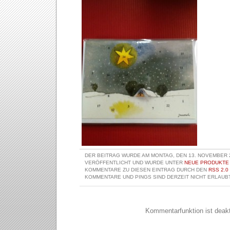
DER BEITRAG WURDE AM MONTAG, DEN 13. NOVEMBER 2
VERÖFFENTLICHT UND WURDE UNTER
NEUE PRODUKTE
KOMMENTARE ZU DIESEN EINTRAG DURCH DEN
RSS 2.0
KOMMENTARE UND PINGS SIND DERZEIT NICHT ERLAUBT
Kommentarfunktion ist deakti