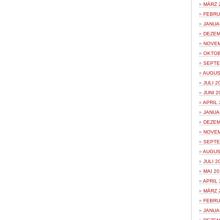
MÄRZ 
FEBRU
JANUA
DEZEM
NOVEM
OKTOB
SEPTE
AUGUS
JULI 2
JUNI 2
APRIL 
JANUA
DEZEM
NOVEM
SEPTE
AUGUS
JULI 2
MAI 20
APRIL 
MÄRZ 
FEBRU
JANUA