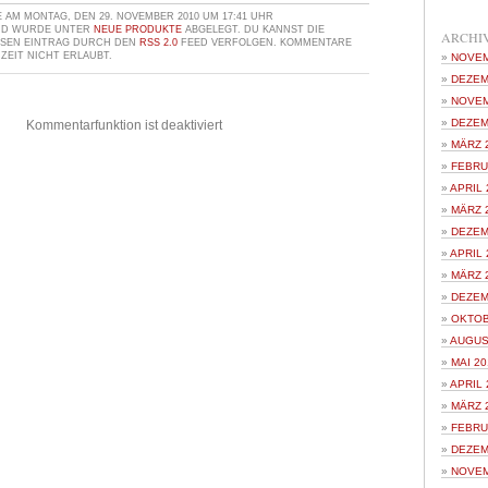
AM MONTAG, DEN 29. NOVEMBER 2010 UM 17:41 UHR
ND WURDE UNTER
NEUE PRODUKTE
ABGELEGT. DU KANNST DIE
ARCHI
ESEN EINTRAG DURCH DEN
RSS 2.0
FEED VERFOLGEN. KOMMENTARE
ZEIT NICHT ERLAUBT.
NOVEM
DEZEM
NOVEM
DEZEM
Kommentarfunktion ist deaktiviert
MÄRZ 
FEBRU
APRIL 
MÄRZ 
DEZEM
APRIL 
MÄRZ 
DEZEM
OKTOB
AUGUS
MAI 20
APRIL 
MÄRZ 
FEBRU
DEZEM
NOVEM