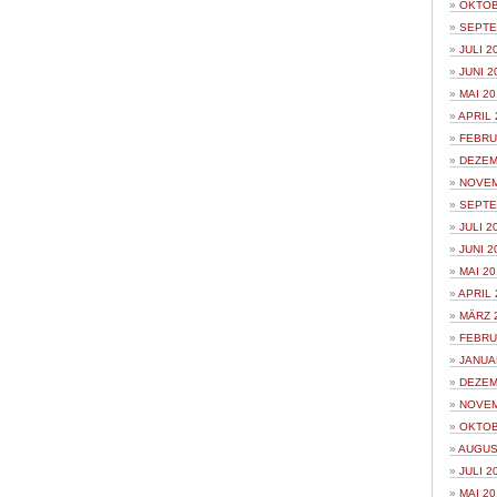
OKTOB
SEPTE
JULI 2
JUNI 2
MAI 20
APRIL 
FEBRU
DEZEM
NOVEM
SEPTE
JULI 2
JUNI 2
MAI 20
APRIL 
MÄRZ 
FEBRU
JANUA
DEZEM
NOVEM
OKTOB
AUGUS
JULI 2
MAI 20