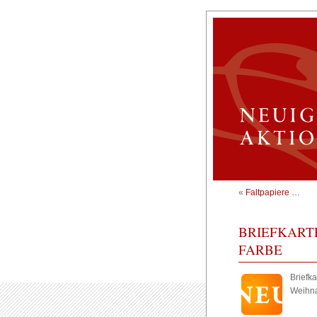
«
Faltpapiere …
BRIEFKART
FARBE
Briefk
Weihna