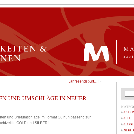
Jahresendspurt…!
»
EN UND UMSCHLÄGE IN NEUER
KATEG
AKTIO
arten und Briefumschläge im Format C6 nun passend zur
ALLGE
chtzeit in GOLD und SILBER!
AUSST
NEUE 