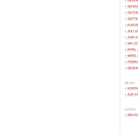
DEZEM
NOVEM
OKTOB
SEPTE
AUGUS
JULI 2
JUNI 2
MAI 20
APRIL 
MÄRZ 
FEBRU
DEZEM
BLOG
KONTA
ZUR S
LINKS
MALKA