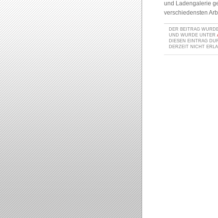
und Ladengalerie g
verschiedensten Arb
DER BEITRAG WURDE 
UND WURDE UNTER
DIESEN EINTRAG D
DERZEIT NICHT ERLA