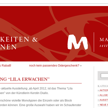
% Rabatt!
noch kein passendes Ostergeschenk?
»
NG “LILA ERWACHEN”
KATEG
aktuelle Ausstellung ,ab April 2012, ist das Thema “Lila
AKTIO
en” von der Künstlerin Kerstin Diallo.
ALLGE
AUSST
schöne violette Monotypien die Einzeln oder als Block
erden können. Eine große Auswahl haben wir im Schaufenster
NEUE 