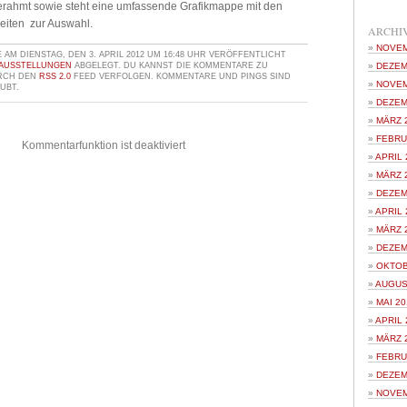
erahmt sowie steht eine umfassende Grafikmappe mit den
eiten zur Auswahl.
ARCHI
NOVEM
AM DIENSTAG, DEN 3. APRIL 2012 UM 16:48 UHR VERÖFFENTLICHT
AUSSTELLUNGEN
ABGELEGT. DU KANNST DIE KOMMENTARE ZU
DEZEM
URCH DEN
RSS 2.0
FEED VERFOLGEN. KOMMENTARE UND PINGS SIND
NOVEM
UBT.
DEZEM
MÄRZ 
FEBRU
Kommentarfunktion ist deaktiviert
APRIL 
MÄRZ 
DEZEM
APRIL 
MÄRZ 
DEZEM
OKTOB
AUGUS
MAI 20
APRIL 
MÄRZ 
FEBRU
DEZEM
NOVEM