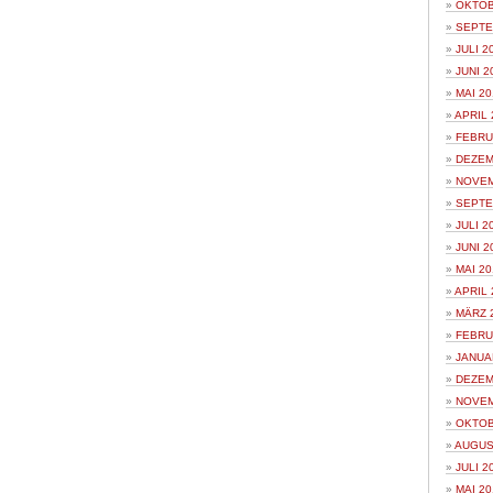
OKTOB
SEPTE
JULI 2
JUNI 2
MAI 20
APRIL 
FEBRU
DEZEM
NOVEM
SEPTE
JULI 2
JUNI 2
MAI 20
APRIL 
MÄRZ 
FEBRU
JANUA
DEZEM
NOVEM
OKTOB
AUGUS
JULI 2
MAI 20