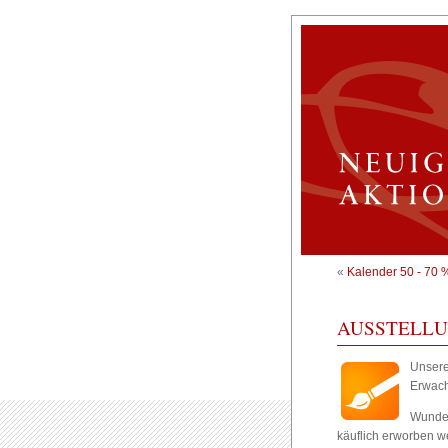
«
Kalender 50 - 70 
AUSSTELLU
Unsere 
Erwach
Wunder
käuflich erworben w