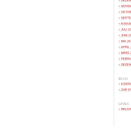
DEZEM
NOVEM
OKTOB
SEPTE
AUGUS
JULI 2
JUNI 2
MAI 20
APRIL 
MÄRZ 
FEBRU
DEZEM
BLOG
KONTA
ZUR S
LINKS
MALKA