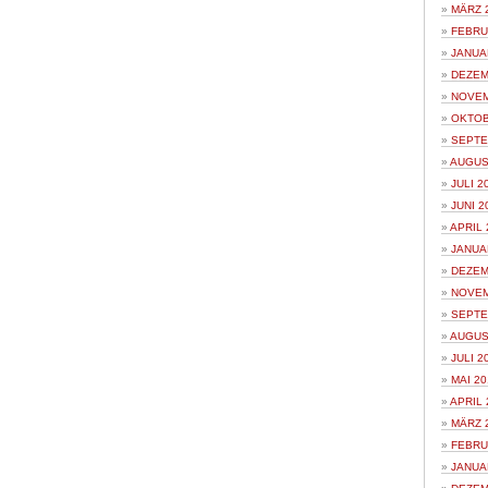
MÄRZ 
FEBRU
JANUA
DEZEM
NOVEM
OKTOB
SEPTE
AUGUS
JULI 2
JUNI 2
APRIL 
JANUA
DEZEM
NOVEM
SEPTE
AUGUS
JULI 2
MAI 20
APRIL 
MÄRZ 
FEBRU
JANUA