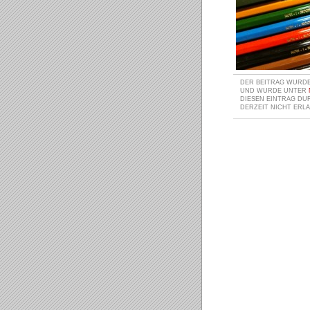
DER BEITRAG WURDE 
UND WURDE UNTER
DIESEN EINTRAG D
DERZEIT NICHT ERLA