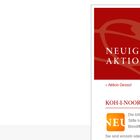
«
Aktion Gesso!
KOH-I-NOOR
Die tol
Stifte
Bleisti
Sie sind einzeln oder