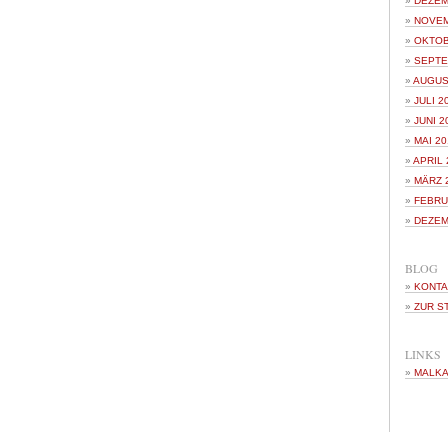
DEZEM
NOVEM
OKTOB
SEPTE
AUGUS
JULI 2
JUNI 2
MAI 20
APRIL 
MÄRZ 
FEBRU
DEZEM
BLOG
KONTA
ZUR S
LINKS
MALKA