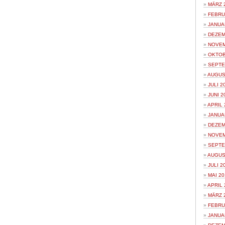
MÄRZ 
FEBRU
JANUA
DEZEM
NOVEM
OKTOB
SEPTE
AUGUS
JULI 2
JUNI 2
APRIL 
JANUA
DEZEM
NOVEM
SEPTE
AUGUS
JULI 2
MAI 20
APRIL 
MÄRZ 
FEBRU
JANUA