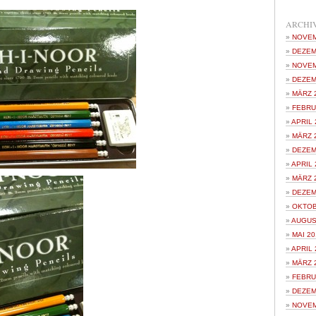
ARCHI
NOVEM
DEZEM
NOVEM
DEZEM
MÄRZ 
FEBRU
APRIL 
MÄRZ 
DEZEM
APRIL 
MÄRZ 
DEZEM
OKTOB
AUGUS
MAI 20
APRIL 
MÄRZ 
FEBRU
DEZEM
NOVEM