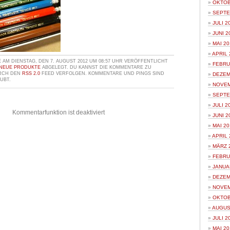
OKTOB
SEPTE
JULI 2
JUNI 2
MAI 20
APRIL 
AM DIENSTAG, DEN 7. AUGUST 2012 UM 08:57 UHR VERÖFFENTLICHT
FEBRU
NEUE PRODUKTE
ABGELEGT. DU KANNST DIE KOMMENTARE ZU
URCH DEN
RSS 2.0
FEED VERFOLGEN. KOMMENTARE UND PINGS SIND
DEZEM
UBT.
NOVEM
SEPTE
JULI 2
Kommentarfunktion ist deaktiviert
JUNI 2
MAI 20
APRIL 
MÄRZ 
FEBRU
JANUA
DEZEM
NOVEM
OKTOB
AUGUS
JULI 2
MAI 20