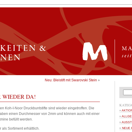
Neu: Bleistift mit Swarovski Stein
»
 WIEDER DA!
KATEG
len Koh-I-Noor Druckbuntstifte sind wieder eingetroffen. Die
AKTIO
 haben einen Durchmesser von 2mm und können auch mit einer
ALLGE
ftmine befüllt werden.
AUSST
 als Sortiment erhältlich.
NEUE 