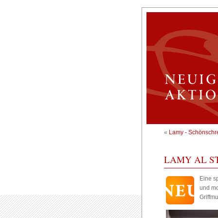
«
Lamy - Schönschrei
LAMY AL ST
Eine sp
und mo
Griffm