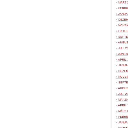
MÄRZ 
FEBRU
JANUA
DEZEM
NOVEM
OKTOB
SEPTE
AUGUS
JULI 2
JUNI 2
APRIL 
JANUA
DEZEM
NOVEM
SEPTE
AUGUS
JULI 2
MAI 20
APRIL 
MÄRZ 
FEBRU
JANUA