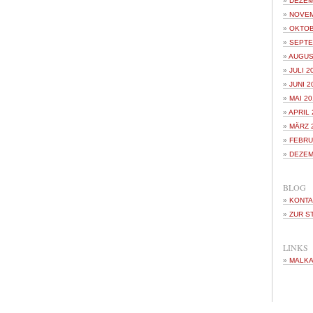
DEZEM
NOVEM
OKTOB
SEPTE
AUGUS
JULI 2
JUNI 2
MAI 20
APRIL 
MÄRZ 
FEBRU
DEZEM
BLOG
KONTA
ZUR S
LINKS
MALKA