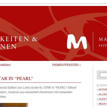
bfüller!
PIGMENTFENSTER
»
AR IN “PEARL”
KATEG
ecial Edition von Lamy ist der AL-STAR in “PEARL”! Stilvoll
AKTIO
dern, rundrum aus eloxiertem Aluminium mit markanten
ALLGE
ulden.
AUSST
NEUE 