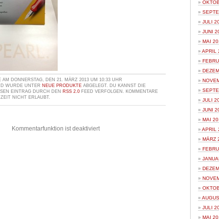
OKTOB
SEPTE
JULI 2
JUNI 2
MAI 20
APRIL 
FEBRU
DEZEM
AM DONNERSTAG, DEN 21. MÄRZ 2013 UM 10:33 UHR
NOVEM
ND WURDE UNTER
NEUE PRODUKTE
ABGELEGT. DU KANNST DIE
SEPTE
ESEN EINTRAG DURCH DEN
RSS 2.0
FEED VERFOLGEN. KOMMENTARE
ZEIT NICHT ERLAUBT.
JULI 2
JUNI 2
MAI 20
Kommentarfunktion ist deaktiviert
APRIL 
MÄRZ 
FEBRU
JANUA
DEZEM
NOVEM
OKTOB
AUGUS
JULI 2
MAI 20