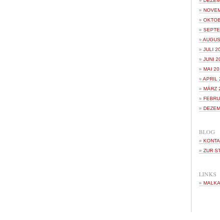
DEZEM
NOVEM
OKTOB
SEPTE
AUGUS
JULI 2
JUNI 2
MAI 20
APRIL 
MÄRZ 
FEBRU
DEZEM
BLOG
KONTA
ZUR S
LINKS
MALKA