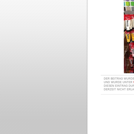
DER BEITRAG WURDE 
UND WURDE UNTER
DIESEN EINTRAG D
DERZEIT NICHT ERLA