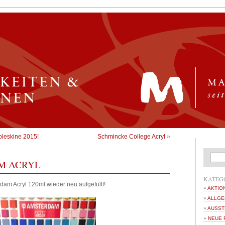
leskine 2015!
Schmincke College Acryl
»
M ACRYL
KATEG
dam Acryl 120ml wieder neu aufgefüllt!
AKTIO
ALLGE
AUSST
NEUE 