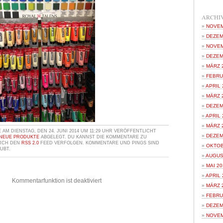
ARCHI
NOVEM
DEZEM
NOVEM
DEZEM
MÄRZ 
FEBRU
APRIL 
MÄRZ 
DEZEM
APRIL 
MÄRZ 
AM DIENSTAG, DEN 24. JUNI 2014 UM 11:29 UHR VERÖFFENTLICHT
DEZEM
NEUE PRODUKTE
ABGELEGT. DU KANNST DIE KOMMENTARE ZU
URCH DEN
RSS 2.0
FEED VERFOLGEN. KOMMENTARE UND PINGS SIND
OKTOB
UBT.
AUGUS
MAI 20
APRIL 
Kommentarfunktion ist deaktiviert
MÄRZ 
FEBRU
DEZEM
NOVEM