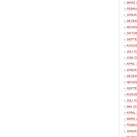
MÄRZ 
FEBRU
JANUA
DEZEM
NOVEM
OKTOB
SEPTE
AUGUS
JULI 2
JUNI 2
APRIL 
JANUA
DEZEM
NOVEM
SEPTE
AUGUS
JULI 2
MAI 20
APRIL 
MÄRZ 
FEBRU
JANUA